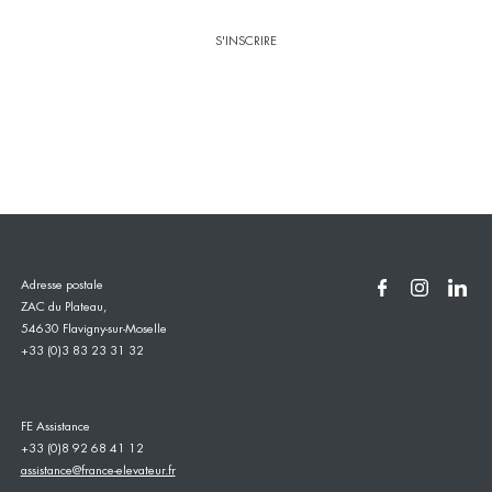
Adresse postale
ZAC du Plateau,
54630 Flavigny-sur-Moselle
+33 (0)3 83 23 31 32
FE Assistance
+33 (0)8 92 68 41 12
assistance@france-elevateur.fr