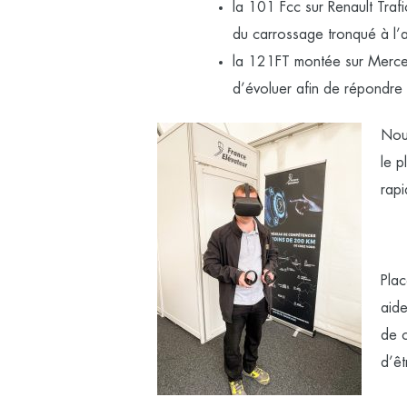
la
101 Fcc sur Renault Trafi
du carrossage tronqué à l’arr
la 121FT montée sur Mercede
d’évoluer afin de répondre 
Nou
le p
rapi
Plac
aide
de c
d’êt