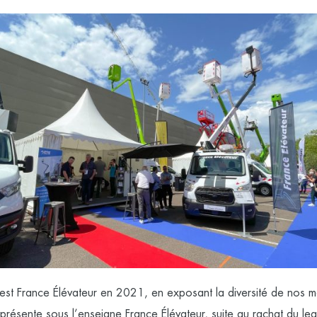
est France Élévateur en 2021, en exposant la diversité de nos m
 présente sous l’enseigne France Élévateur, suite au
rachat du le