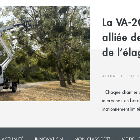
La VA-20
alliée d
de l’él
ACTUALITÉ - 30/0
Chaque chantier d'
intervenez en bord
stationnement limité.
ACTUALITÉ
|
INNOVATION
|
NON CLASSIFIÉ(E)
|
VIE DE L