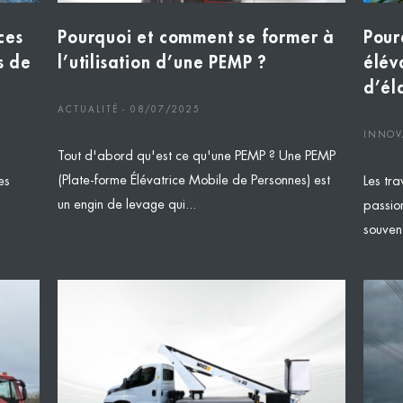
ces
Pourquoi et comment se former à
Pour
s de
l’utilisation d’une PEMP ?
élév
d’él
ACTUALITÉ - 08/07/2025
INNOV
Tout d'abord qu'est ce qu'une PEMP ? Une PEMP
(Plate-forme Élévatrice Mobile de Personnes) est
es
Les tr
un engin de levage qui...
passion
souven