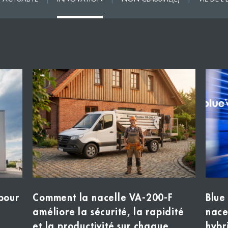
 pour
Comment la nacelle VA-200-F
Blue
améliore la sécurité, la rapidité
nace
et la productivité sur chaque
hybr