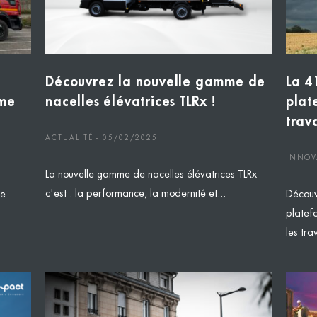
Découvrez la nouvelle gamme de
La 4
rme
nacelles élévatrices TLRx !
plat
trav
ACTUALITÉ - 05/02/2025
INNOV
La nouvelle gamme de nacelles élévatrices TLRx
c'est : la performance, la modernité et...
de
Découv
platef
les tra