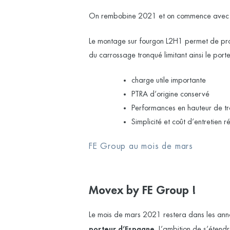
On rembobine 2021 et on commence avec l
Le montage sur fourgon L2H1 permet de p
du carrossage tronqué limitant ainsi le porte
charge utile importante
PTRA d’origine conservé
Performances en hauteur de tr
Simplicité et coût d’entretien r
FE Group au mois de mars
Movex by FE Group !
Le mois de mars 2021 restera dans les annal
porteur d’Espagne
. L’ambition de s’étendre