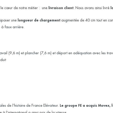
e cœur de notre métier : une
livraison client
. Nous avons ainsi livré
l
roposer une
longueur de chargement
augmentée de 40 cm tout en co
 à faux arrière.
avail (9,6 m) et plancher (7,6 m) et déport en adéquation avec les tra
éduit
es de l’histoire de France Elévateur.
Le groupe FE a acquis Movex, 
 à l’international a ainsi pris de la vitesse.