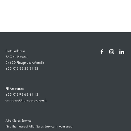
Postal address
ZAC du Plateau,
54630 Flavigny-sur-Moselle
+33 (0)3 83 23 31 32
FE Assistance
+33 (0)8 92 68 41 12
assistance@france-elevateur.fr
After-Sales Service
Find the nearest After-Sales Service in your area