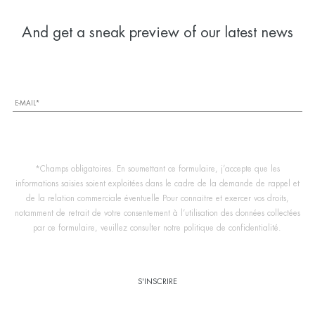
And get a sneak preview of our latest news
*Champs obligatoires. En soumettant ce formulaire, j’accepte que les
informations saisies soient exploitées dans le cadre de la demande de rappel et
de la relation commerciale éventuelle Pour connaitre et exercer vos droits,
notamment de retrait de votre consentement à l’utilisation des données collectées
par ce formulaire, veuillez consulter notre politique de confidentialité.