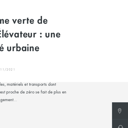
e verte de
Élévateur : une
té urbaine
/11/2021
les, matériels et transports dont
est proche de zéro se fait de plus en
ngement...