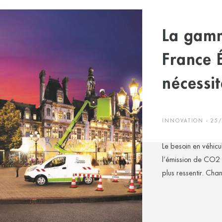
La gamm
France 
nécessi
INNOVATION - 25
Le besoin en véhicu
l’émission de CO2 
plus ressentir. Cha