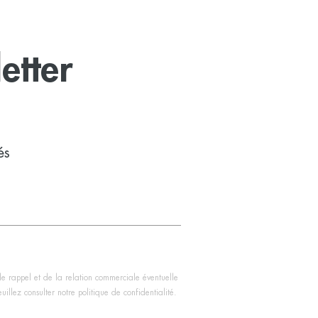
etter
és
de rappel et de la relation commerciale éventuelle
illez consulter notre politique de confidentialité.