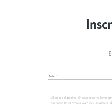
Insc
E
*Champs obligatoires. En soumettant ce formulaire
Pour connaitre et exercer vos droits, notamment de