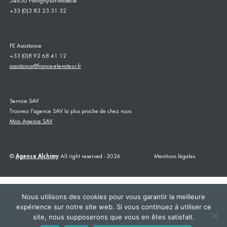
54630 Flavigny-sur-Moselle
+33 (0)3 83 23 31 32
FE Assistance
+33 (0)8 92 68 41 12
assistance@france-elevateur.fr
Service SAV
Trouvez l'agence SAV la plus proche de chez vous
Mon Agence SAV
©
Agence Alchimy
All right reserved - 2026
Mentions légales
Nous utilisons des cookies pour vous garantir la meilleure
expérience sur notre site web. Si vous continuez à utiliser ce
site, nous supposerons que vous en êtes satisfait.
This site is registered on
wpml.org
as a development site. Switch to a production