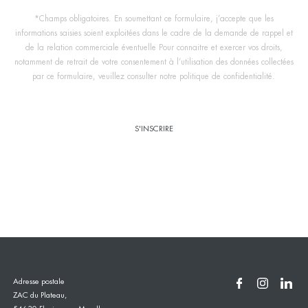
*Champs obligatoires. En soumettant ce formulaire, j’accepte que les
informations saisies soient exploitées dans le cadre de la demande de rappel et
de la relation commerciale éventuelle Pour connaitre et exercer vos droits,
notamment de retrait de votre consentement à l’utilisation des données collectées
par ce formulaire, veuillez consulter notre politique de confidentialité.
Adresse postale
ZAC du Plateau,