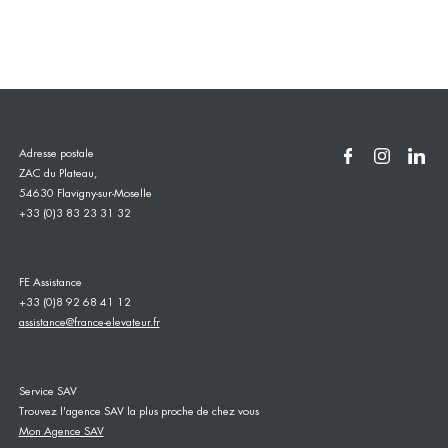
Adresse postale
ZAC du Plateau,
54630 Flavigny-sur-Moselle
+33 (0)3 83 23 31 32
FE Assistance
+33 (0)8 92 68 41 12
assistance@france-elevateur.fr
Service SAV
Trouvez l'agence SAV la plus proche de chez vous
Mon Agence SAV