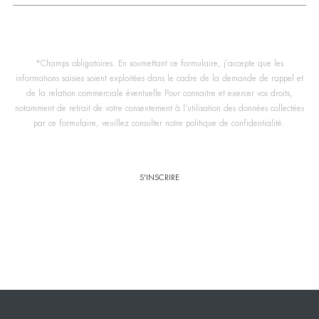
*Champs obligatoires. En soumettant ce formulaire, j’accepte que les
informations saisies soient exploitées dans le cadre de la demande de rappel et
de la relation commerciale éventuelle Pour connaitre et exercer vos droits,
notamment de retrait de votre consentement à l’utilisation des données collectées
par ce formulaire, veuillez consulter notre politique de confidentialité.