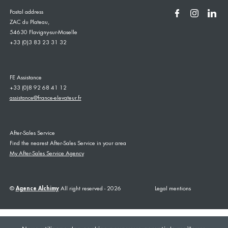
Postal address
ZAC du Plateau,
54630 Flavigny-sur-Moselle
+33 (0)3 83 23 31 32
FE Assistance
+33 (0)8 92 68 41 12
assistance@france-elevateur.fr
After-Sales Service
Find the nearest After-Sales Service in your area
My After-Sales Service Agency
©
Agence Alchimy
All right reserved - 2026
Legal mentions