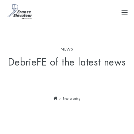
Skip
to
content
NEWS
DebrieFE of the latest news
Tree pruning