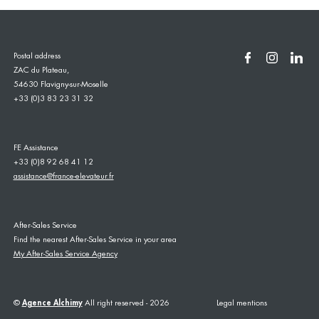
Postal address
ZAC du Plateau,
54630 Flavigny-sur-Moselle
+33 (0)3 83 23 31 32
FE Assistance
+33 (0)8 92 68 41 12
assistance@france-elevateur.fr
After-Sales Service
Find the nearest After-Sales Service in your area
My After-Sales Service Agency
©
Agence Alchimy
All right reserved - 2026
Legal mentions