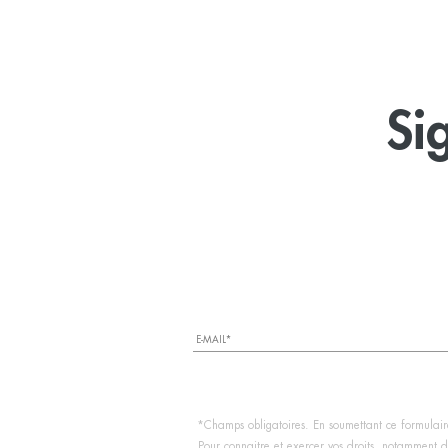
Si
*Champs obligatoires. En soumettant ce formulaire
Pour connaitre et exercer vos droits, notamment de