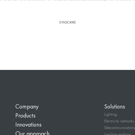
Company
Solutions
Lighting
Products
Electricity networks
Innovations
Telecommunications
Our approach
Live-line working