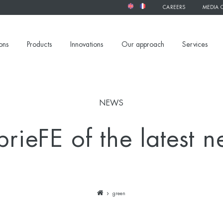
CAREERS
MEDIA 
ons
Products
Innovations
Our approach
Services
NEWS
rieFE of the latest 
green