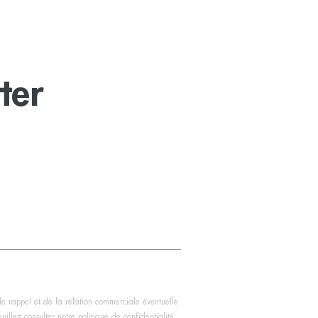
ter
de rappel et de la relation commerciale éventuelle
illez consulter notre politique de confidentialité.