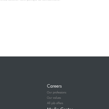
Careers
Our professions
Our values
All job offers