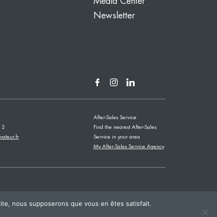
Media Center
Newsletter
After-Sales Service
12
Find the nearest After-Sales
vateur.fr
Service in your area
My After-Sales Service Agency
 site, nous supposerons que vous en êtes satisfait.