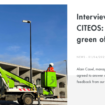
Intervie
CITEOS:
green o
NEWS - 01/04/202
Alain Casel, manag
agreed to answer o
feedback from our 