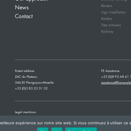
Renters
News
Sign Installation
Contact
Roofers
Tree trimmers
Railway
Postal address
FE Assistance
ZAC du Plateau,
+33 (0)8 92 68 41 
54630 Flavigny-sur-Moselle
assistance@france-ele
+33 (0)3 83 23 31 32
Legal mentions
eilleure expérience sur notre site web. Si vous continuez à utiliser ce