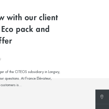
w with our client
 Eco pack and
ffer
2
er of the CITEOS subsidiary in Longwy,
ur questions. At France Elévateur,
customers is...