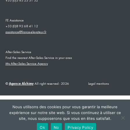
+33 (0)3 83 23 31 32
FE Assistance
+33 (0)8 92 68 41 12
assistance@france-elevateur.fr
After-Sales Service
Find the nearest After-Sales Service in your area
My After-Sales Service Agency
©
Agence Alchimy
All right reserved - 2026
Legal mentions
Nous utilisons des cookies pour vous garantir la meilleure
expérience sur notre site web. Si vous continuez à utiliser ce
site, nous supposerons que vous en êtes satisfait.
This site is registered on
wpml.org
as a development site. Switch to a production
site key to
remove this banner
.
Ok
No
Privacy Policy
+33383233132