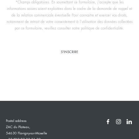
*Champs obligatoires. En soumettant ce formulaire, j’accepte que les
informations saisies soient exploitées dans le cadre de la demande de rappel et
de la relation commerciale éventuelle Pour connaitre et exercer vos droits,
notamment de retrait de votre consentement à l’utilisation des données collectées
par ce formulaire, veuillez consulter notre politique de confidentialité.
Postal address
ZAC du Plateau,
54630 Flavigny-sur-Moselle