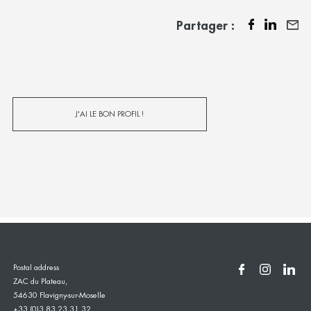
Partager :
J'AI LE BON PROFIL !
Postal address
ZAC du Plateau,
54630 Flavigny-sur-Moselle
+33 (0)3 83 23 31 32