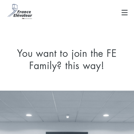
Skip
to
content
You want to join the FE
Family? this way!