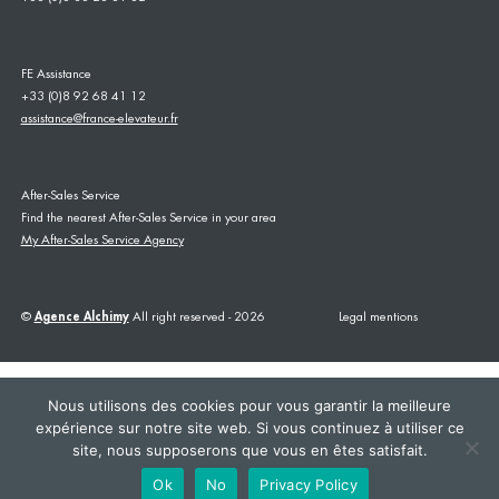
FE Assistance
+33 (0)8 92 68 41 12
assistance@france-elevateur.fr
After-Sales Service
Find the nearest After-Sales Service in your area
My After-Sales Service Agency
©
Agence Alchimy
All right reserved - 2026
Legal mentions
Nous utilisons des cookies pour vous garantir la meilleure
expérience sur notre site web. Si vous continuez à utiliser ce
site, nous supposerons que vous en êtes satisfait.
This site is registered on
wpml.org
as a development site. Switch to a production
site key to
remove this banner
.
Ok
No
Privacy Policy
+33383233132