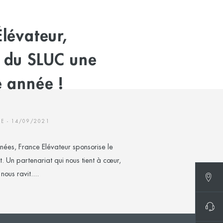
lévateur,
 du SLUC une
e année !
SE - 14/09/2021
nées, France Elévateur sponsorise le
 Un partenariat qui nous tient à cœur,
ous ravit....