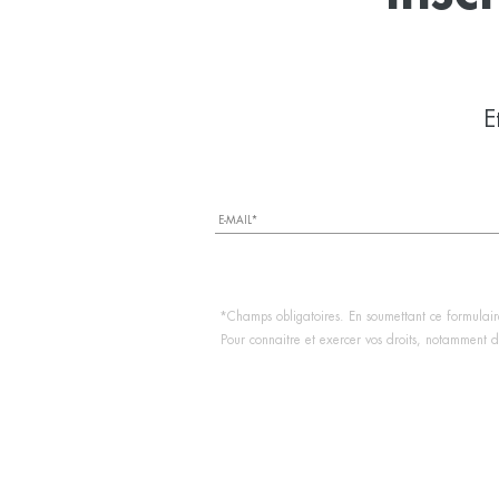
E
*Champs obligatoires. En soumettant ce formulaire
Pour connaitre et exercer vos droits, notamment de