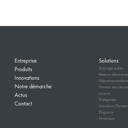
Entreprise
Solutions
Eclairage public
Produits
Réseaux électriques
Innovations
Télécommunication
Notre démarche
Travaux sous tensio
Loueurs
Actus
Enseignistes
Contact
Couvreurs Charpent
Élagueurs
Ferroviaire