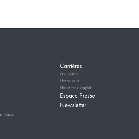
Carrières
Nos métiers
Nos valeurs
s
Nos offres d’emploi
n
Espace Presse
Newsletter
e Toiture