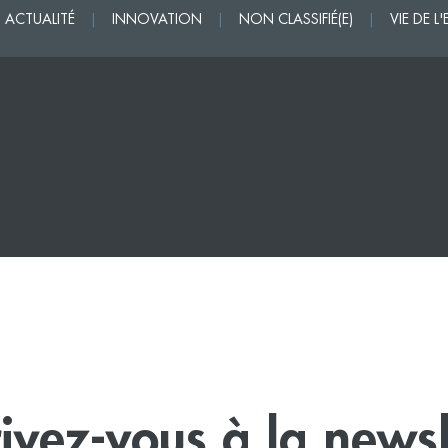
ACTUALITÉ
|
INNOVATION
|
NON CLASSIFIÉ(E)
|
VIE DE L
rivez-vous à la newsl