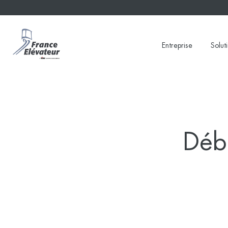
Skip
to
content
Entreprise
Solut
Déb