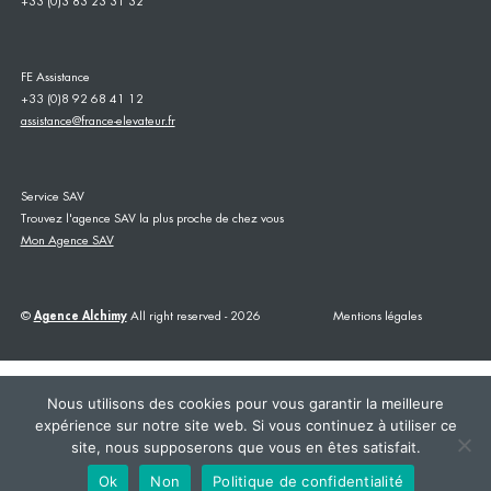
+33 (0)3 83 23 31 32
FE Assistance
+33 (0)8 92 68 41 12
assistance@france-elevateur.fr
Service SAV
Trouvez l'agence SAV la plus proche de chez vous
Mon Agence SAV
©
Agence Alchimy
All right reserved - 2026
Mentions légales
Nous utilisons des cookies pour vous garantir la meilleure
expérience sur notre site web. Si vous continuez à utiliser ce
site, nous supposerons que vous en êtes satisfait.
This site is registered on
wpml.org
as a development site. Switch to a production
site key to
remove this banner
.
Ok
Non
Politique de confidentialité
AGENCE SAV
+33383233132