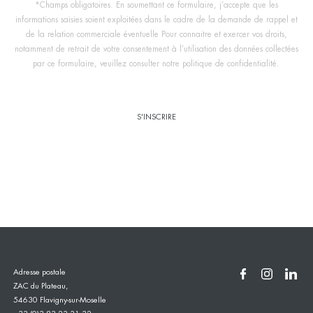
*Champs obligatoires. En soumettant ce formulaire, j’accepte que les
informations saisies soient exploitées dans le cadre de la demande de rappel et
de la relation commerciale éventuelle Pour connaitre et exercer vos droits,
notamment de retrait de votre consentement à l’utilisation des données collectées
par ce formulaire, veuillez consulter notre politique de confidentialité.
Adresse postale
ZAC du Plateau,
54630 Flavigny-sur-Moselle