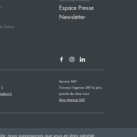
s
Nos offres d’emploi
n
Espace Presse
Newsletter
e Toiture
Service SAV
12
Trouvez l'agence SAV la plus
vateur.fr
proche de chez vous
Mon Agence SAV
 site, nous supposerons que vous en êtes satisfait.