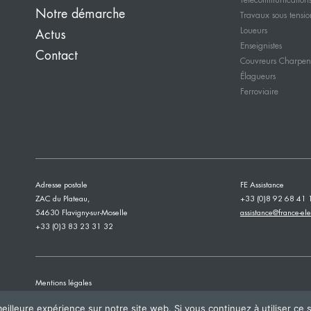
Télécommunication
Notre démarche
Travaux sous tensio
Loueurs
Actus
Enseignistes
Contact
Couvreurs Charpent
Élagueurs
Ferroviaire
Adresse postale
FE Assistance
ZAC du Plateau,
+33 (0)8 92 68 41 
54630 Flavigny-sur-Moselle
assistance@france-ele
+33 (0)3 83 23 31 32
Mentions légales
eilleure expérience sur notre site web. Si vous continuez à utiliser ce