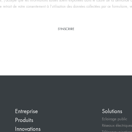
, j’accepte que les informations saisies soient exploitées dans le cadre de la demande 
 retrait de votre consentement à l’utilisation des données collectées par ce formulaire, veu
Entreprise
Solutions
Eclairage public
Produits
Réseaux électriques
Innovations