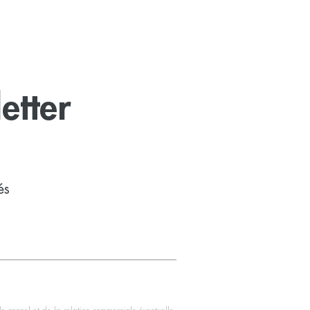
etter
és