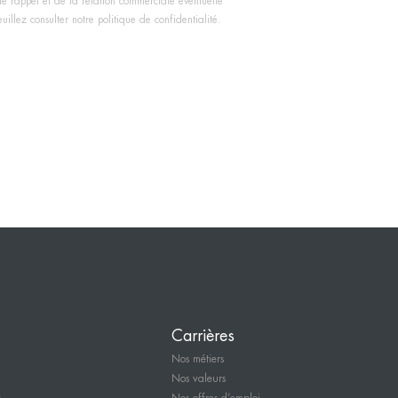
de rappel et de la relation commerciale éventuelle
illez consulter notre politique de confidentialité.
Carrières
Nos métiers
Nos valeurs