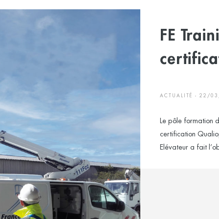
FE Train
certific
ACTUALITÉ - 22/0
Le pôle formation d
certification Quali
Elévateur a fait l’ob