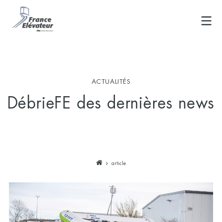
Skip
to
content
ACTUALITÉS
DébrieFE des dernières news
article