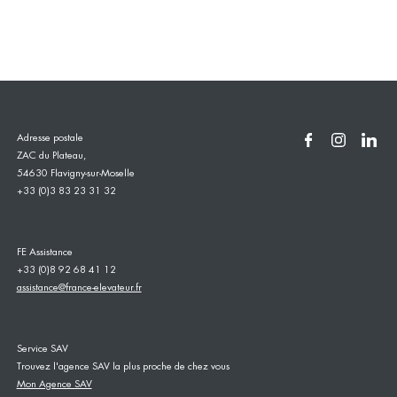
Adresse postale
ZAC du Plateau,
54630 Flavigny-sur-Moselle
+33 (0)3 83 23 31 32
FE Assistance
+33 (0)8 92 68 41 12
assistance@france-elevateur.fr
Service SAV
Trouvez l'agence SAV la plus proche de chez vous
Mon Agence SAV