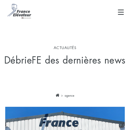
Skip
to
content
ACTUALITÉS
DébrieFE des dernières news
agence