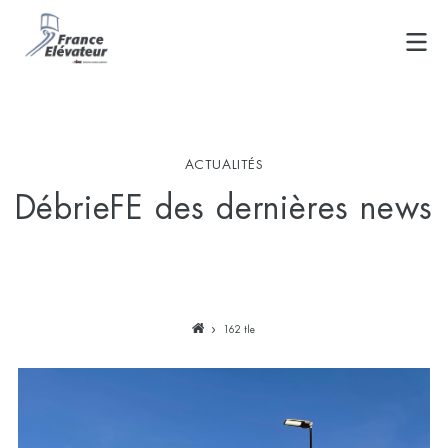
Skip
to
content
ACTUALITÉS
DébrieFE des dernières news
162 tle