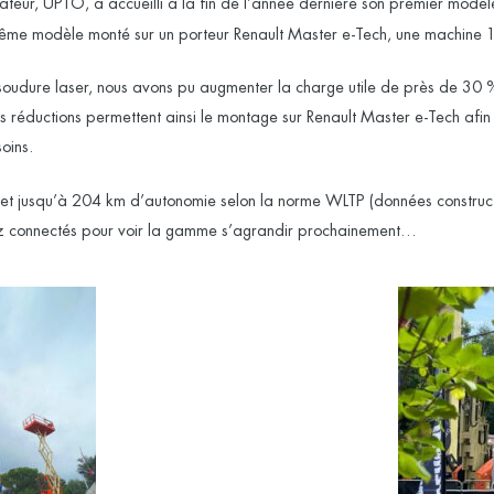
teur, UPTO, a accueilli à la fin de l’année dernière son premier modèl
même modèle monté sur un porteur Renault Master e-Tech, une machine 10
oudure laser, nous avons pu augmenter la charge utile de près de 30 %
s réductions permettent ainsi le montage sur Renault Master e-Tech afin d
oins.
et jusqu’à 204 km d’autonomie selon la norme WLTP (données constructeu
ez connectés pour voir la gamme s’agrandir prochainement…