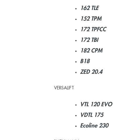
162 TLE
152 TPM
172 TPFCC
172 TBI
182 CPM
B18
ZED 20.4
VERSALIFT
VTL 120 EVO
VDTL 175
Ecoline 230