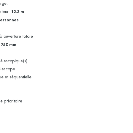
rge:
ateur:
12.3 m
personnes
à ouverture totale
x 750 mm
télescopique(s)
élescope
 et séquentielle
e prioritaire