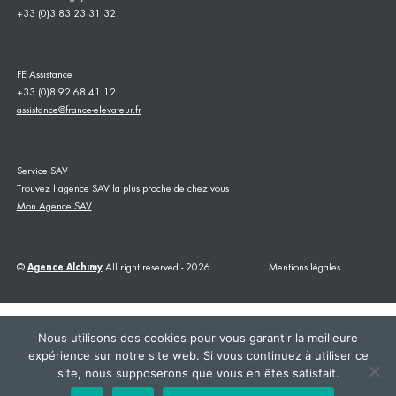
+33 (0)3 83 23 31 32
FE Assistance
+33 (0)8 92 68 41 12
assistance@france-elevateur.fr
Service SAV
Trouvez l'agence SAV la plus proche de chez vous
Mon Agence SAV
©
Agence Alchimy
All right reserved - 2026
Mentions légales
Nous utilisons des cookies pour vous garantir la meilleure
expérience sur notre site web. Si vous continuez à utiliser ce
site, nous supposerons que vous en êtes satisfait.
This site is registered on
wpml.org
as a development site. Switch to a production