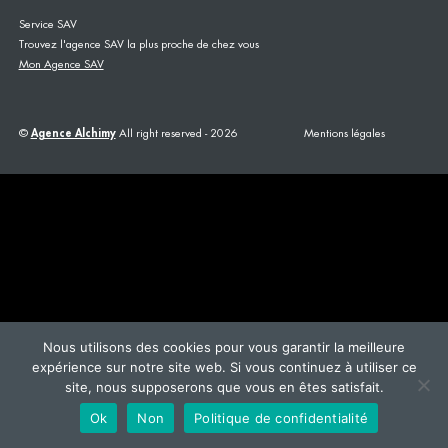
Service SAV
Trouvez l'agence SAV la plus proche de chez vous
Mon Agence SAV
©
Agence Alchimy
All right reserved - 2026
Mentions légales
This site is registered on
wpml.org
as a development site. Switch to a production
site key to
remove this banner
.
Nous utilisons des cookies pour vous garantir la meilleure
expérience sur notre site web. Si vous continuez à utiliser ce
site, nous supposerons que vous en êtes satisfait.
Ok
Non
Politique de confidentialité
AGENCE SAV
+33383233132