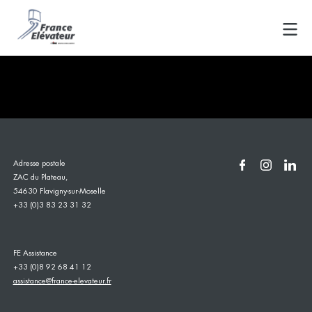
Skip
PROJET TRAITE FUSION
to
content
Navigation
FE Group dans le magazine JDL
PROJET TRAITE FUSION FE/ BY FE
édition sep–oct
de
l’article
Adresse postale
ZAC du Plateau,
54630 Flavigny-sur-Moselle
+33 (0)3 83 23 31 32
FE Assistance
+33 (0)8 92 68 41 12
assistance@france-elevateur.fr