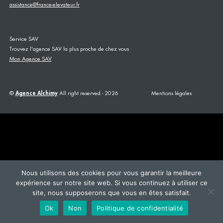
assistance@france-elevateur.fr
Service SAV
Trouvez l'agence SAV la plus proche de chez vous
Mon Agence SAV
©
Agence Alchimy
All right reserved - 2026
Mentions légales
This site is registered on
wpml.org
as a development site. Switch to a production
site key to
remove this banner
.
Nous utilisons des cookies pour vous garantir la meilleure
expérience sur notre site web. Si vous continuez à utiliser ce
site, nous supposerons que vous en êtes satisfait.
Ok
Non
Politique de confidentialité
AGENCE SAV
+33383233132