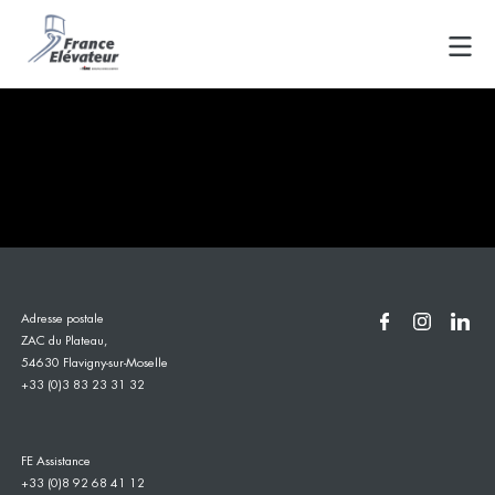
Skip
Lancement de ligne de production
to
content
FE3
Navigation
Charte graphique France Elevateur
121 Fcc MERCEDES
– MAJ 09/2020
de
l’article
Adresse postale
ZAC du Plateau,
54630 Flavigny-sur-Moselle
+33 (0)3 83 23 31 32
FE Assistance
+33 (0)8 92 68 41 12