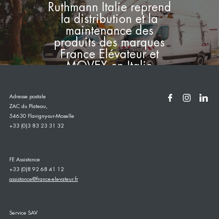
Ruthmann Italie reprend
la distribution et la
maintenance des
produits des marques
France Elévateur et
MOVEX en Italie
Adresse postale
ZAC du Plateau,
54630 Flavigny-sur-Moselle
+33 (0)3 83 23 31 32
FE Assistance
+33 (0)8 92 68 41 12
assistance@france-elevateur.fr
Service SAV